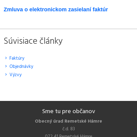
Zmluva o elektronickom zasielaní faktúr
Súvisiace články
Faktúry
Objednávky
Výzvy
Sme tu pre občanov
Obecný úrad Remetské Hámre
č.d. 83
072 41 Remetské Hámre