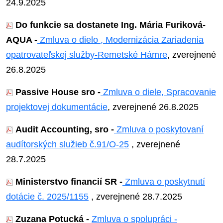
24.9.2025
Do funkcie sa dostanete Ing. Mária Furiková-
AQUA -
Zmluva o dielo , Modernizácia Zariadenia
opatrovateľskej služby-Remetské Hámre
, zverejnené
26.8.2025
Passive House sro -
Zmluva o diele, Spracovanie
projektovej dokumentácie
, zverejnené 26.8.2025
Audit Accounting, sro -
Zmluva o poskytovaní
audítorských služieb č.91/O-25
, zverejnené
28.7.2025
Ministerstvo financií SR -
Zmluva o poskytnutí
dotácie č. 2025/1155
, zverejnené 28.7.2025
Zuzana Potucká -
Zmluva o spolupráci -