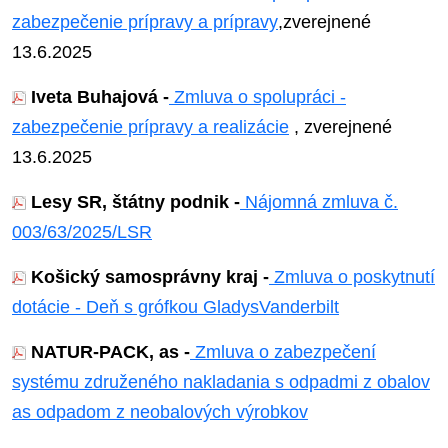
zabezpečenie prípravy a prípravy
,
zverejnené
13.6.2025
Iveta Buhajová -
Zmluva o spolupráci -
zabezpečenie prípravy a realizácie
, zverejnené
13.6.2025
Lesy SR, štátny podnik -
Nájomná zmluva č.
003/63/2025/LSR
Košický samosprávny kraj -
Zmluva o poskytnutí
dotácie - Deň s grófkou Gladys
Vanderbilt
NATUR-PACK, as -
Zmluva o zabezpečení
systému združeného nakladania s odpadmi z obalov
as odpadom z neobalových výrobkov