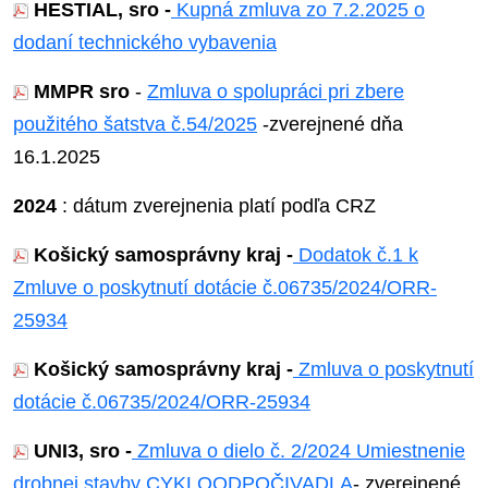
HESTIAL, sro -
Kupná zmluva zo 7.2.2025 o
dodaní technického vybavenia
MMPR sro
-
Zmluva o spolupráci pri zbere
použitého šatstva č.54/2025
-zverejnené dňa
16.1.2025
2024
: dátum zverejnenia platí podľa CRZ
Košický samosprávny kraj -
Dodatok č.1 k
Zmluve o poskytnutí dotácie č.06735/2024/ORR-
25934
Košický samosprávny kraj -
Zmluva o poskytnutí
dotácie č.06735/2024/ORR-25934
UNI3, sro -
Zmluva o dielo č. 2/2024 Umiestnenie
drobnej stavby CYKLOODPOČIVADLA
- zverejnené