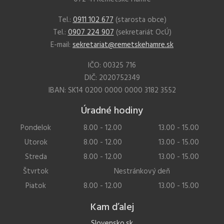
Tel.:
0911 102 677
(starosta obce)
Tel.:
0907 224 907
(sekretariát OcÚ)
E-mail:
sekretariat@remetskehamre.sk
IČO: 00325 716
DIČ: 2020752349
IBAN: SK14 0200 0000 0000 3182 3552
Úradné hodiny
Pondelok
8.00 - 12.00
13.00 - 15.00
Utorok
8.00 - 12.00
13.00 - 15.00
Streda
8.00 - 12.00
13.00 - 15.00
Štvrtok
Nestránkový deň
Piatok
8.00 - 12.00
13.00 - 15.00
Kam ďalej
Slovensko.sk