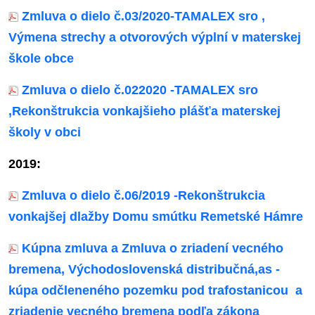
Zmluva o dielo č.03/2020-TAMALEX sro ,
Výmena strechy a otvorových výplní v materskej
škole obce
Zmluva o dielo č.022020 -TAMALEX sro
,Rekonštrukcia vonkajšieho plášťa materskej
školy v obci
2019:
Zmluva o dielo č.06/2019 -Rekonštrukcia
vonkajšej dlažby Domu smútku Remetské Hámre
Kúpna zmluva a Zmluva o zriadení vecného
bremena, Východoslovenská distribučná,as -
kúpa odčleneného pozemku pod trafostanicou
a
zriadenie vecného bremena podľa zákona