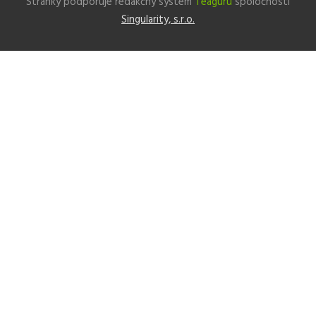
Stránky podporuje redakčný system
Teaguru
spoločnosti
Singularity, s.r.o.