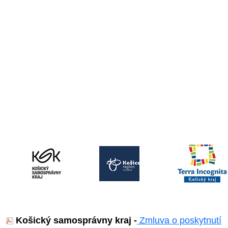
Košický samosprávny kraj -
Zmluva o poskytnutí