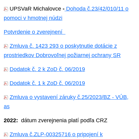
UPSVaR Michalovce
-
Dohoda č.23/42/010/11 o
pomoci v hmotnej núdzi
Potvrdenie o zverejnení
Zmluva č.
1423 293 o poskytnutie dotácie z
prostriedkov Dobrovoľnej požiarnej ochrany SR
Dodatok č.
2 k ZoD č.
06/2019
Dodatok č.
1 k ZoD č.
06/2019
Zmluva o vystavení záruky č.25/2023/BZ - VÚB,
as
2022:
dátum zverejnenia platí podľa CRZ
Zmluva č.ZLP-00325716 o pripojení k