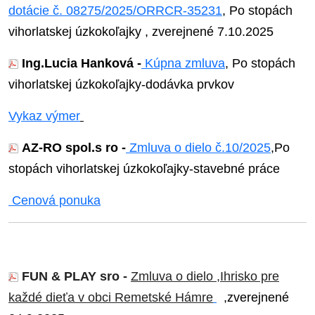
dotácie č. 08275/2025/ORRCR-35231
, Po stopách
vihorlatskej úzkokoľajky , zverejnené 7.10.2025
Ing.Lucia Hanková -
Kúpna zmluva
, Po stopách
vihorlatskej úzkokoľajky-dodávka prvkov
Vykaz výmer
AZ-RO spol.s ro -
Zmluva o dielo č.10/2025
,
Po
stopách vihorlatskej úzkokoľajky-stavebné práce
Cenová ponuka
FUN & PLAY sro -
Zmluva o dielo
,Ihrisko pre
každé dieťa v obci Remetské Hámre
,zverejnené