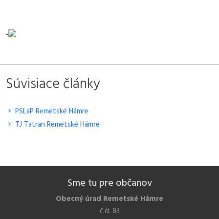
.
Súvisiace články
PSLaP Remetské Hámre
TJ Tatran Remetské Hámre
Sme tu pre občanov
Obecný úrad Remetské Hámre
č.d. 83