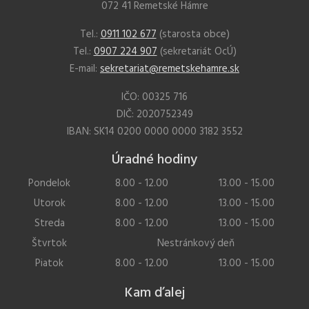
072 41 Remetské Hámre
Tel.:
0911 102 677
(starosta obce)
Tel.:
0907 224 907
(sekretariát OcÚ)
E-mail:
sekretariat@remetskehamre.sk
IČO: 00325 716
DIČ: 2020752349
IBAN: SK14 0200 0000 0000 3182 3552
Úradné hodiny
Pondelok
8.00 - 12.00
13.00 - 15.00
Utorok
8.00 - 12.00
13.00 - 15.00
Streda
8.00 - 12.00
13.00 - 15.00
Štvrtok
Nestránkový deň
Piatok
8.00 - 12.00
13.00 - 15.00
Kam ďalej