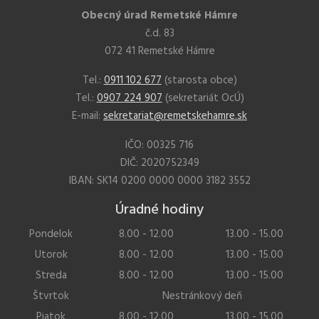
Obecný úrad Remetské Hámre
č.d. 83
072 41 Remetské Hámre
Tel.:
0911 102 677
(starosta obce)
Tel.:
0907 224 907
(sekretariát OcÚ)
E-mail:
sekretariat@remetskehamre.sk
IČO: 00325 716
DIČ: 2020752349
IBAN: SK14 0200 0000 0000 3182 3552
Úradné hodiny
Pondelok
8.00 - 12.00
13.00 - 15.00
Utorok
8.00 - 12.00
13.00 - 15.00
Streda
8.00 - 12.00
13.00 - 15.00
Štvrtok
Nestránkový deň
Piatok
8.00 - 12.00
13.00 - 15.00