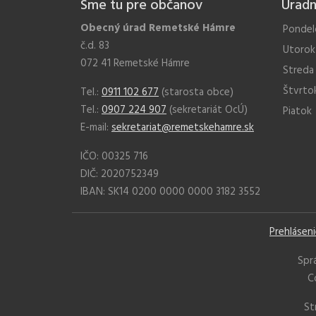
Sme tu pre občanov
Úradn
Obecný úrad Remetské Hámre
Pondel
č.d. 83
Utorok
072 41 Remetské Hámre
Streda
Štvrto
Tel.:
0911 102 677
(starosta obce)
Tel.:
0907 224 907
(sekretariát OcÚ)
Piatok
E-mail:
sekretariat@remetskehamre.sk
IČO: 00325 716
DIČ: 2020752349
IBAN: SK14 0200 0000 0000 3182 3552
Prehlásen
Spr
C
St