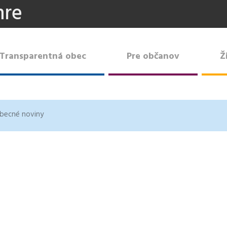
mre
Transparentná obec
Pre občanov
Ž
becné noviny