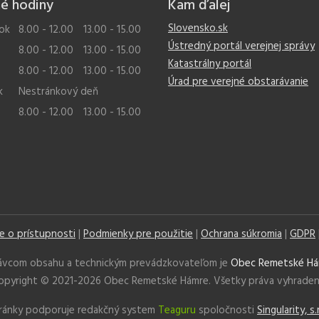
é hodiny
Kam ďalej
Slovensko.sk
ok
8.00 - 12.00
13.00 - 15.00
Ústredný portál verejnej správy
8.00 - 12.00
13.00 - 15.00
Katastrálny portál
8.00 - 12.00
13.00 - 15.00
Úrad pre verejné obstarávanie
k
Nestránkový deň
8.00 - 12.00
13.00 - 15.00
ie o prístupnosti
|
Podmienky pre použitie
|
Ochrana súkromia
|
GDPR
ávcom obsahu a technickým prevádzkovateľom je
Obec Remetské Há
opyright © 2021-
2026 Obec Remetské Hámre. Všetky práva vyhraden
ránky podporuje redakčný system
Teaguru
spoločnosti
Singularity, s.