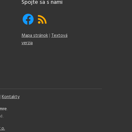
Spojte sa s nami
Mapa stránok
|
Textová
verzia
|
Kontakty
mre
.
é.
r.o.