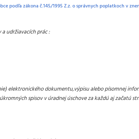
obce podľa zákona č.145/1995 Z.z. o správnych poplatkoch v znen
a udržiavacích prác :
pie) elektronického dokumentu,výpisu alebo písomnej info
 súkromných spisov v úradnej úschove za každú aj začatú str