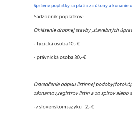
Správne poplatky sa platia za úkony a konanie 
Sadzobník poplatkov:
Ohlásenie drobnej stavby ,stavebných úprav 
- fyzická osoba 10,-€
- právnická osoba 30,-€
Osvedčenie odpisu listinnej podoby(fotokó
záznamov,registrov listin a zo spisov alebo
-v slovenskom jazyku 2,-€