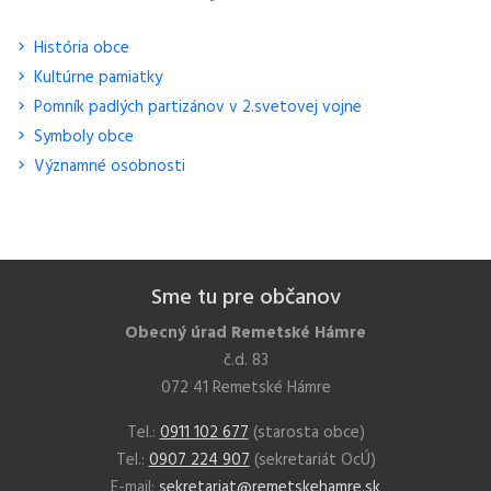
História obce
Kultúrne pamiatky
Pomník padlých partizánov v 2.svetovej vojne
Symboly obce
Významné osobnosti
Sme tu pre občanov
Obecný úrad Remetské Hámre
č.d. 83
072 41 Remetské Hámre
Tel.:
0911 102 677
(starosta obce)
Tel.:
0907 224 907
(sekretariát OcÚ)
E-mail:
sekretariat@remetskehamre.sk