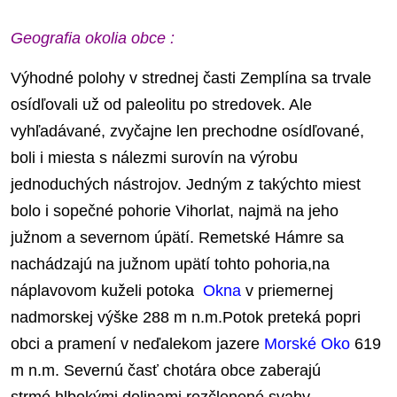
Geografia okolia obce :
Výhodné polohy v strednej časti Zemplína sa trvale
osídľovali už od paleolitu po stredovek. Ale
vyhľadávané, zvyčajne len prechodne osídľované,
boli i miesta s nálezmi surovín na výrobu
jednoduchých nástrojov. Jedným z takýchto miest
bolo i sopečné pohorie Vihorlat, najmä na jeho
južnom a severnom úpätí. Remetské Hámre sa
nachádzajú na južnom upätí tohto pohoria,na
náplavovom kuželi potoka
Okna
v priemernej
nadmorskej výške 288 m n.m.Potok preteká popri
obci a pramení v neďalekom jazere
Morské Oko
619
m n.m. Severnú časť chotára obce zaberajú