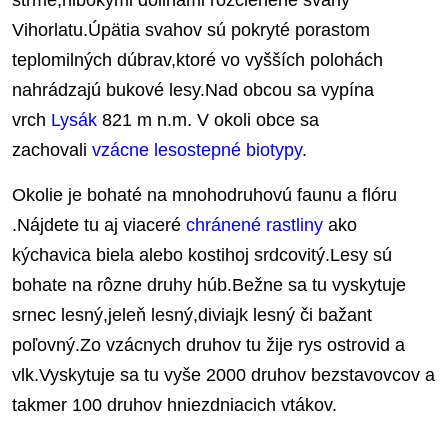
strmé,hlbokými dolinami rozčlenené svahy
Vihorlatu.Úpätia svahov sú pokryté porastom
teplomilných dúbrav,ktoré vo vyšších polohách
nahrádzajú bukové lesy.Nad obcou sa vypína
vrch
Lysák
821 m n.m. V okoli obce sa
zachovali
vzácne lesostepné biotypy
.
Okolie je bohaté na mnohodruhovú faunu a flóru
.Nájdete tu aj viaceré
chránené rastliny
ako
kýchavica biela alebo kostihoj srdcovitý.Lesy sú
bohate na rôzne druhy húb.Bežne sa tu vyskytuje
srnec lesný,jeleň lesný,diviajk lesný či bažant
poľovný.Zo vzácnych druhov tu žije rys ostrovid a
vlk.Vyskytuje sa tu vyše 2000 druhov bezstavovcov a
takmer 100 druhov hniezdniacich vtákov.