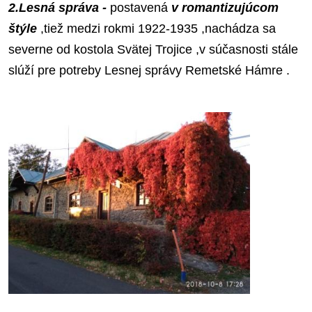
2.Lesná
správa -
postavená
v romantizujúcom
štýle
,tiež medzi rokmi 1922-1935 ,nachádza sa
severne od kostola Svätej Trojice ,v súčasnosti stále
slúží pre potreby Lesnej správy Remetské Hámre .