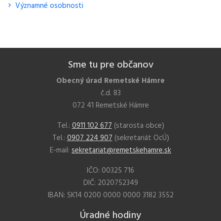
Významné osobnosti
Sme tu pre občanov
Obecný úrad Remetské Hámre
č.d. 83
072 41 Remetské Hámre
Tel.:
0911 102 677
(starosta obce)
Tel.:
0907 224 907
(sekretariát OcÚ)
E-mail:
sekretariat@remetskehamre.sk
IČO: 00325 716
DIČ: 2020752349
IBAN: SK14 0200 0000 0000 3182 3552
Úradné hodiny