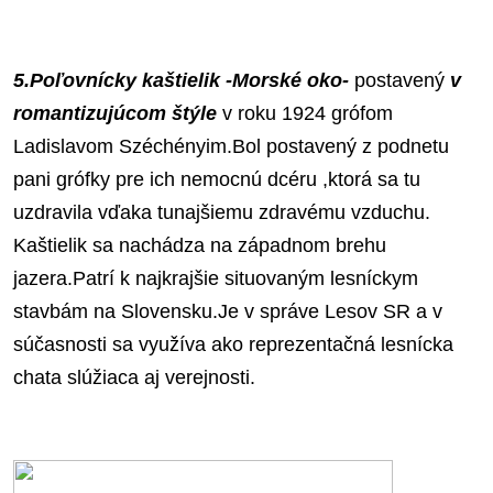
5.Poľovnícky kaštielik -Morské oko-
postavený
v
romantizujúcom štýle
v roku 1924 grófom
Ladislavom Széchényim.Bol postavený z podnetu
pani grófky pre ich nemocnú dcéru ,ktorá sa tu
uzdravila vďaka tunajšiemu zdravému vzduchu.
Kaštielik sa nachádza na západnom brehu
jazera.Patrí k najkrajšie situovaným lesníckym
stavbám na Slovensku.Je v správe Lesov SR a v
súčasnosti sa využíva ako reprezentačná lesnícka
chata slúžiaca aj verejnosti.