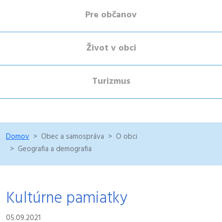
Pre občanov
Život v obci
Turizmus
Domov
Obec a samospráva
O obci
Geografia a demografia
Kultúrne pamiatky
05.09.2021