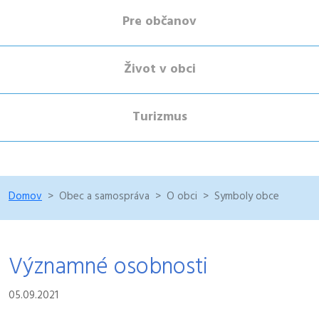
Pre občanov
Život v obci
Turizmus
Domov
Obec a samospráva
O obci
Symboly obce
Významné osobnosti
05.09.2021