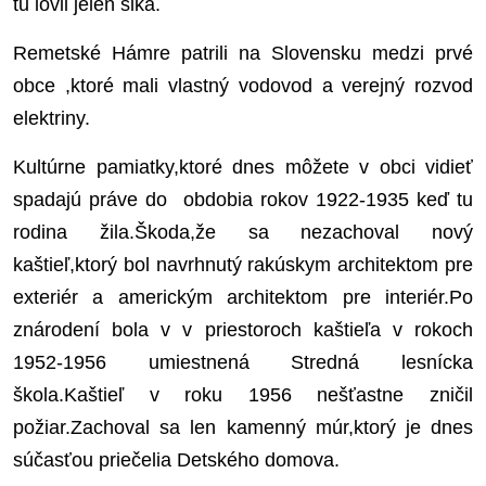
tu lovil jeleň sika.
Remetské Hámre patrili na Slovensku medzi prvé
obce ,ktoré mali vlastný vodovod a verejný rozvod
elektriny.
Kultúrne pamiatky,ktoré dnes môžete v obci vidieť
spadajú práve do obdobia rokov 1922-1935 keď tu
rodina žila.Škoda,že sa nezachoval nový
kaštieľ,ktorý bol navrhnutý rakúskym architektom pre
exteriér a americkým architektom pre interiér.Po
znárodení bola v v priestoroch kaštieľa v rokoch
1952-1956 umiestnená Stredná lesnícka
škola.Kaštieľ v roku 1956 nešťastne zničil
požiar.Zachoval sa len kamenný múr,ktorý je dnes
súčasťou priečelia Detského domova.