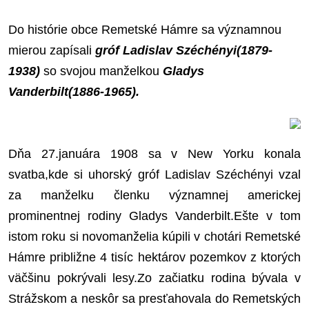
Do histórie obce Remetské Hámre sa významnou
mierou zapísali
gróf Ladislav Széchényi(1879-
1938)
so svojou manželkou
Gladys
Vanderbilt(1886-1965).
Dňa 27.januára 1908 sa v New Yorku konala
svatba,kde si uhorský gróf Ladislav Széchényi vzal
za manželku členku významnej americkej
prominentnej rodiny Gladys Vanderbilt.Ešte v tom
istom roku si novomanželia kúpili v chotári Remetské
Hámre približne 4 tisíc hektárov pozemkov z ktorých
väčšinu pokrývali lesy.Zo začiatku rodina bývala v
Strážskom a neskôr sa presťahovala do Remetských