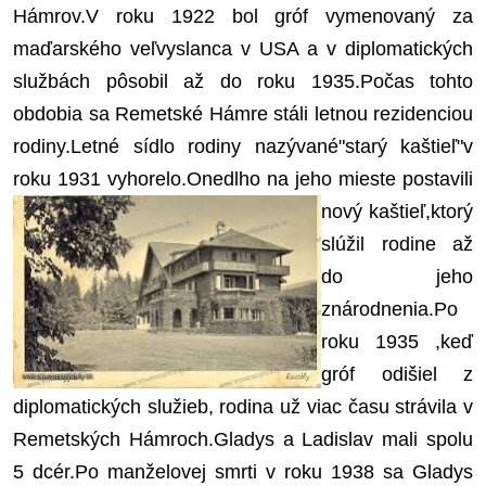
Hámrov.V roku 1922 bol gróf vymenovaný za
maďarského veľvyslanca v USA a v diplomatických
službách pôsobil až do roku 1935.Počas tohto
obdobia sa Remetské Hámre stáli letnou rezidenciou
rodiny.Letné sídlo rodiny nazývané"starý kaštieľ"v
roku 1931 vyhorelo.
Onedlho na jeho mieste postavili
nový kaštieľ,ktorý
slúžil rodine až
do jeho
znárodnenia.Po
roku 1935 ,keď
gróf odišiel z
diplomatických služieb, rodina už viac času strávila v
Remetských Hámroch.Gladys a Ladislav mali spolu
5 dcér.Po manželovej smrti v roku 1938 sa Gladys