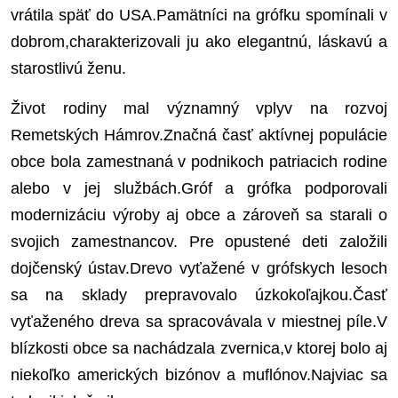
vrátila späť do USA.Pamätníci na grófku spomínali v
dobrom,charakterizovali ju ako elegantnú, láskavú a
starostlivú ženu.
Život rodiny mal významný vplyv na rozvoj
Remetských Hámrov.Značná časť aktívnej populácie
obce bola zamestnaná v podnikoch patriacich rodine
alebo v jej službách.Gróf a grófka podporovali
modernizáciu výroby aj obce a zároveň sa starali o
svojich zamestnancov. Pre opustené deti založili
dojčenský ústav.Drevo vyťažené v grófskych lesoch
sa na sklady prepravovalo úzkokoľajkou.Časť
vyťaženého dreva sa spracovávala v miestnej píle.V
blízkosti obce sa nachádzala zvernica,v ktorej bolo aj
niekoľko amerických bizónov a muflónov.Najviac sa