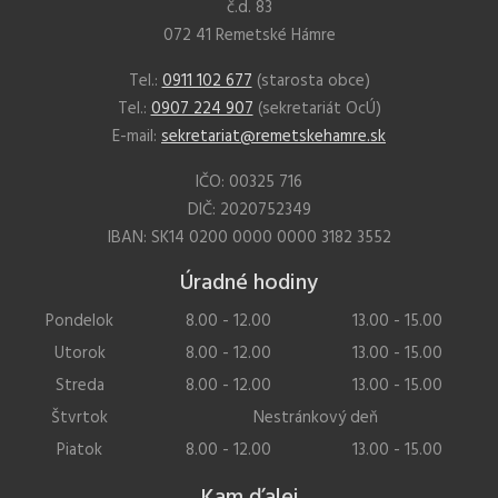
č.d. 83
072 41 Remetské Hámre
Tel.:
0911 102 677
(starosta obce)
Tel.:
0907 224 907
(sekretariát OcÚ)
E-mail:
sekretariat@remetskehamre.sk
IČO: 00325 716
DIČ: 2020752349
IBAN: SK14 0200 0000 0000 3182 3552
Úradné hodiny
Pondelok
8.00 - 12.00
13.00 - 15.00
Utorok
8.00 - 12.00
13.00 - 15.00
Streda
8.00 - 12.00
13.00 - 15.00
Štvrtok
Nestránkový deň
Piatok
8.00 - 12.00
13.00 - 15.00