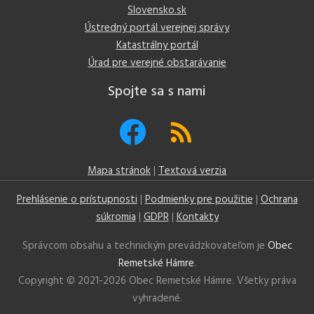
Slovensko.sk
Ústredný portál verejnej správy
Katastrálny portál
Úrad pre verejné obstarávanie
Spojte sa s nami
Mapa stránok
|
Textová verzia
Prehlásenie o prístupnosti
|
Podmienky pre použitie
|
Ochrana
súkromia
|
GDPR
|
Kontakty
Správcom obsahu a technickým prevádzkovateľom je
Obec
Remetské Hámre
.
Copyright © 2021-
2026 Obec Remetské Hámre. Všetky práva
vyhradené.