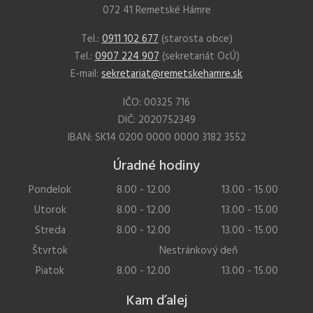
072 41 Remetské Hámre
Tel.:
0911 102 677
(starosta obce)
Tel.:
0907 224 907
(sekretariát OcÚ)
E-mail:
sekretariat@remetskehamre.sk
IČO: 00325 716
DIČ: 2020752349
IBAN: SK14 0200 0000 0000 3182 3552
Úradné hodiny
Pondelok
8.00 - 12.00
13.00 - 15.00
Utorok
8.00 - 12.00
13.00 - 15.00
Streda
8.00 - 12.00
13.00 - 15.00
Štvrtok
Nestránkový deň
Piatok
8.00 - 12.00
13.00 - 15.00
Kam ďalej