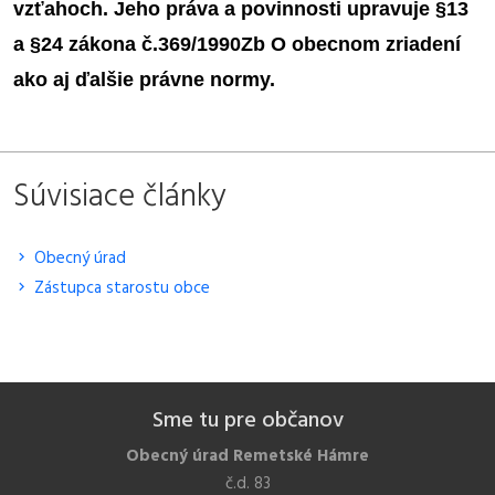
vzťahoch. Jeho práva a povinnosti upravuje §13
a §24 zákona č.369/1990Zb O obecnom zriadení
ako aj ďalšie právne normy.
Súvisiace články
Obecný úrad
Zástupca starostu obce
Sme tu pre občanov
Obecný úrad Remetské Hámre
č.d. 83