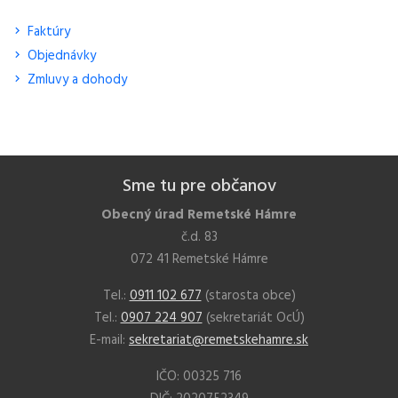
Faktúry
Objednávky
Zmluvy a dohody
Sme tu pre občanov
Obecný úrad Remetské Hámre
č.d. 83
072 41 Remetské Hámre
Tel.:
0911 102 677
(starosta obce)
Tel.:
0907 224 907
(sekretariát OcÚ)
E-mail:
sekretariat@remetskehamre.sk
IČO: 00325 716