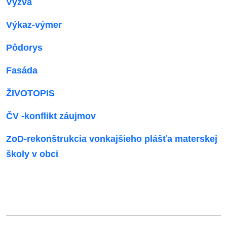
Výzva
Výkaz-výmer
Pôdorys
Fasáda
ŽIVOTOPIS
ČV -konflikt záujmov
ZoD-rekonštrukcia vonkajšieho plášťa materskej
školy v obci