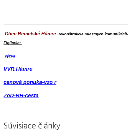
Obec Remetské Hámre
-
rekonštrukcia miestnych komunikácií-
Figliarka:
výzva
VVR.Hámre
cenová ponuka-vzo
r
ZoD-RH-cesta
Súvisiace články