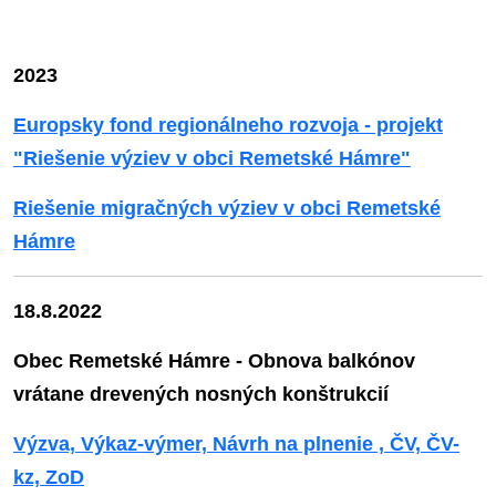
2023
Europsky fond regionálneho rozvoja - projekt
"Riešenie výziev v obci Remetské Hámre"
Riešenie migračných výziev v obci Remetské
Hámre
18.8.2022
Obec Remetské Hámre - Obnova balkónov
vrátane drevených nosných konštrukcií
Výzva, Výkaz-výmer, Návrh na plnenie , ČV, ČV-
kz, ZoD