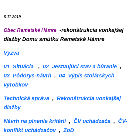
6.11.2019
-rekonštrukcia vonkajšej
Obec Remetské Hámre
dlažby Domu smútku Remetské Hámre
Výzva
01_Situácia
,
02_Jestvujúci stav a búranie
,
03_Pôdorys-návrh
,
04_Výpis stolárskych
výrobkov
Technická správa
,
Rekonštrukcia vonkajšej
dlažby
Návrh na plnenie kritérií
,
ČV uchádzača
,
ČV-
konflikt uchádzačov
,
ZoD