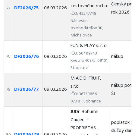
členský prí
cestovného ruchu
DF2026/75
06.03.2026
77
rok 2026
IČO: 42247748
Námestie
osloboditeľov 30,
Michalovce
FUN & PLAY s. r. o.
IČO: 50409743
DF2026/76
09.03.2026
nákup
78
Kvetná 403/5, 09101,
Stropkov
M.A.D.D. FRUIT,
nákup potr
s.r.o.
DF2026/77
09.03.2026
79
ŠJ
IČO: 36730866
073 01, Sobrance
JUDr. Bohumír
Zaujec -
poplatok z
PROPRIETAS -
služby daro
DF2026/78
09.03.2026
80