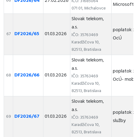
DF2026/64
27.02.2026
66
IČO: 31685064
Microsoft 
071 01, Michalovce
Slovak telekom,
a.s.
poplatok za
DF2026/65
01.03.2026
67
IČO: 35763469
OcÚ
Karadžičova 10,
82513, Bratislava
Slovak telekom,
a.s.
poplatok za
DF2026/66
01.03.2026
68
IČO: 35763469
OcÚ- mobil
Karadžičova 10,
82513, Bratislava
Slovak telekom,
a.s.
poplatok za
DF2026/67
01.03.2026
69
IČO: 35763469
služby
Karadžičova 10,
82513, Bratislava