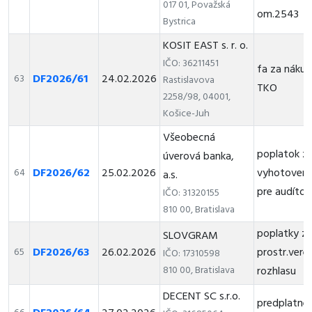
017 01, Považská
om.2543
Bystrica
KOSIT EAST s. r. o.
IČO: 36211451
fa za nákup
DF2026/61
24.02.2026
63
Rastislavova
TKO
2258/98, 04001,
Košice-Juh
Všeobecná
poplatok z
úverová banka,
DF2026/62
25.02.2026
vyhotoveni
64
a.s.
pre audítor
IČO: 31320155
810 00, Bratislava
poplatky z
SLOVGRAM
DF2026/63
26.02.2026
prostr.vere
65
IČO: 17310598
810 00, Bratislava
rozhlasu
DECENT SC s.r.o.
predplatné