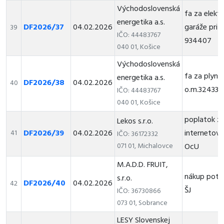
Východoslovenská
fa za elektr
energetika a.s.
DF2026/37
04.02.2026
garáže pri p
39
IČO: 44483767
934407
040 01, Košice
Východoslovenská
fa za plyn
energetika a.s.
DF2026/38
04.02.2026
40
o.m.324337
IČO: 44483767
040 01, Košice
poplatok z
Lekos s.r.o.
DF2026/39
04.02.2026
internetové
41
IČO: 36172332
071 01, Michalovce
OcU
M.A.D.D. FRUIT,
nákup potr
s.r.o.
DF2026/40
04.02.2026
42
ŠJ
IČO: 36730866
073 01, Sobrance
LESY Slovenskej