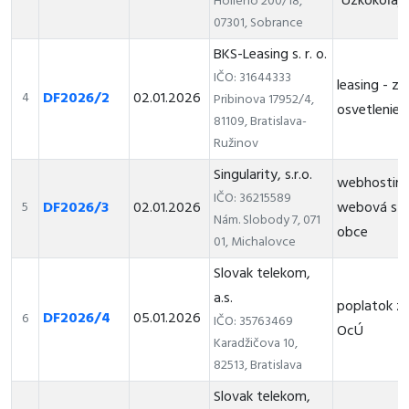
"Úzkokoľajk
Hollého 200/18,
07301, Sobrance
BKS-Leasing s. r. o.
IČO: 31644333
leasing - za
DF2026/2
02.01.2026
4
Pribinova 17952/4,
osvetlenie
81109, Bratislava-
Ružinov
Singularity, s.r.o.
webhosting
IČO: 36215589
DF2026/3
02.01.2026
webová str
5
Nám. Slobody 7, 071
obce
01, Michalovce
Slovak telekom,
a.s.
poplatok za
DF2026/4
05.01.2026
6
IČO: 35763469
OcÚ
Karadžičova 10,
82513, Bratislava
Slovak telekom,