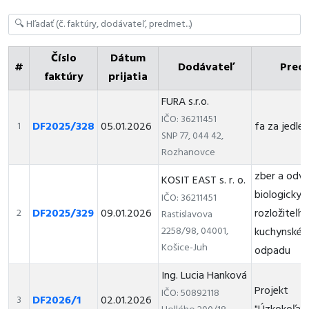
Číslo
Dátum
#
Dodávateľ
Pred
faktúry
prijatia
FURA s.r.o.
IČO: 36211451
DF2025/328
05.01.2026
fa za jedlé 
1
SNP 77, 044 42,
Rozhanovce
zber a odv
KOSIT EAST s. r. o.
biologicky
IČO: 36211451
DF2025/329
09.01.2026
rozložiteľn
2
Rastislavova
2258/98, 04001,
kuchynskéh
Košice-Juh
odpadu
Ing. Lucia Hanková
Projekt
IČO: 50892118
DF2026/1
02.01.2026
3