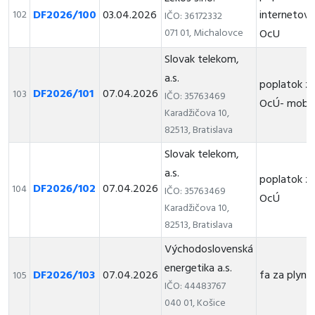
DF2026/100
03.04.2026
internetové
102
IČO: 36172332
071 01, Michalovce
OcU
Slovak telekom,
a.s.
poplatok za
DF2026/101
07.04.2026
103
IČO: 35763469
OcÚ- mobil
Karadžičova 10,
82513, Bratislava
Slovak telekom,
a.s.
poplatok za
DF2026/102
07.04.2026
104
IČO: 35763469
OcÚ
Karadžičova 10,
82513, Bratislava
Východoslovenská
energetika a.s.
DF2026/103
07.04.2026
fa za plyn
105
IČO: 44483767
040 01, Košice