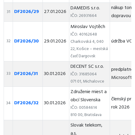
nákup toner
DAMEDIS s.r.o.
DF2026/29
27.01.2026
31
dopravou
IČO: 26931664
Miroslav Vojtěch
IČO: 40162648
DF2026/30
29.01.2026
údržba VO
32
Charkovská 4, 040
22, Košice – mestská
časť Dargovsk
DECENT SC s.r.o.
predplatné
DF2026/31
30.01.2026
33
IČO: 31685064
Microsoft 
071 01, Michalovce
Združenie miest a
členský prí
obcí Slovenska
DF2026/32
30.01.2026
34
rok 2026
IČO: 00584614
810 00, Bratislava
Slovak telekom,
a.s.