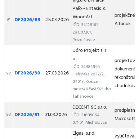
Ing.arch. Marek
Paľo - Entasis &
projekčné p
WoodArt
DF2026/89
25.03.2026
91
Altánok
IČO: 54128161
281, 07201,
Pozdišovce
Dóro Projekt s. r.
o.
projektová
IČO: 55485995
dokumentác
DF2026/90
27.03.2026
92
Helsinská 2632/2,
rekonštrukc
04013, Košice -
chodníkov
mestská časť Sídlisko
Ťahanovce
DECENT SC s.r.o.
predplatné
DF2026/91
31.03.2026
93
IČO: 31685064
Microsoft 
071 01, Michalovce
Elgas, s.r.o.
vyúčtovacia