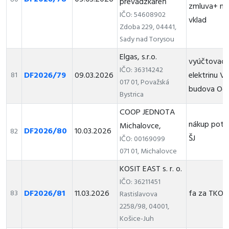
prevádzkareň
zmluva+ ná
IČO: 54608902
vklad
Zdoba 229, 04441,
Sady nad Torysou
Elgas, s.r.o.
vyúčtovacia
IČO: 36314242
DF2026/79
09.03.2026
elektrinu V
81
017 01, Považská
budova Oc
Bystrica
COOP JEDNOTA
nákup potr
Michalovce,
DF2026/80
10.03.2026
82
ŠJ
IČO: 00169099
071 01, Michalovce
KOSIT EAST s. r. o.
IČO: 36211451
DF2026/81
11.03.2026
fa za TKO
83
Rastislavova
2258/98, 04001,
Košice-Juh