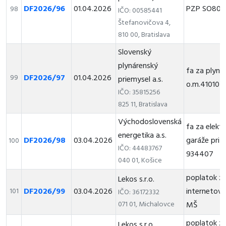
DF2026/96
01.04.2026
PZP SO80
98
IČO: 00585441
Štefanovičova 4,
810 00, Bratislava
Slovenský
plynárenský
fa za plyn
DF2026/97
01.04.2026
99
priemysel a.s.
o.m.41010
IČO: 35815256
825 11, Bratislava
Východoslovenská
fa za elektr
energetika a.s.
DF2026/98
03.04.2026
garáže pri p
100
IČO: 44483767
934407
040 01, Košice
poplatok z
Lekos s.r.o.
DF2026/99
03.04.2026
internetové
101
IČO: 36172332
071 01, Michalovce
MŠ
poplatok z
Lekos s.r.o.