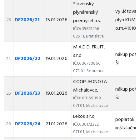
Slovenský
vy účtovaci
plynárenský
DF2026/21
15.01.2026
plyn KUMA
23
priemysel a.s.
o.m.41010
IČO: 35815256
825 11, Bratislava
M.A.D.D. FRUIT,
nákup potr
s.r.o.
DF2026/22
19.01.2026
24
ŠJ
IČO: 36730866
073 01, Sobrance
COOP JEDNOTA
nákup potr
Michalovce,
DF2026/23
19.01.2026
25
ŠJ
IČO: 00169099
071 01, Michalovce
Lekos s.r.o.
poplatok z
DF2026/24
21.01.2026
26
IČO: 36172332
iinštalačné
071 01, Michalovce