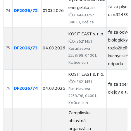
Východoslovenská
fa za plyn
energetika a.s.
DF2026/72
01.03.2026
74
o.m.324337
IČO: 44483767
040 01, Košice
fa za odvo
KOSIT EAST s. r. o.
biologicky
IČO: 36211451
DF2026/73
04.03.2026
rozložiteľn
75
Rastislavova
2258/98, 04001,
kuchynskéh
Košice-Juh
odpadu
KOSIT EAST s. r. o.
IČO: 36211451
fa za zber 
DF2026/74
04.03.2026
76
Rastislavova
olejov a tu
2258/98, 04001,
Košice-Juh
Zemplínska
oblastná
organizácia