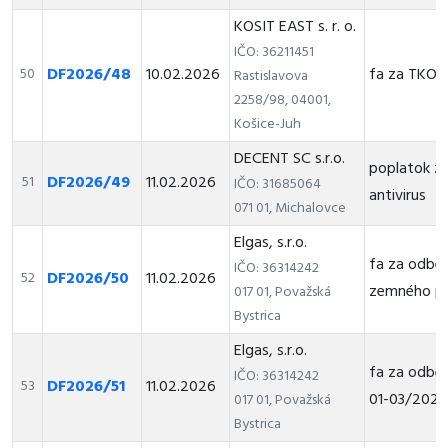
KOSIT EAST s. r. o.
IČO: 36211451
DF2026/48
10.02.2026
fa za TKO
50
Rastislavova
2258/98, 04001,
Košice-Juh
DECENT SC s.r.o.
poplatok z
DF2026/49
11.02.2026
51
IČO: 31685064
antivirus
071 01, Michalovce
Elgas, s.r.o.
fa za odber
IČO: 36314242
DF2026/50
11.02.2026
52
zemného pl
017 01, Považská
Bystrica
Elgas, s.r.o.
fa za odber
IČO: 36314242
DF2026/51
11.02.2026
53
01-03/2026
017 01, Považská
Bystrica