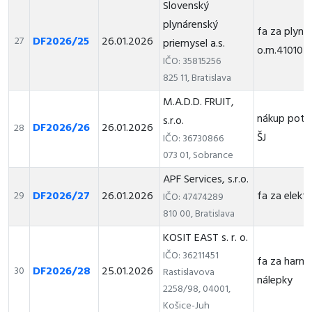
Slovenský
plynárenský
fa za plyn
DF2026/25
26.01.2026
27
priemysel a.s.
o.m.41010
IČO: 35815256
825 11, Bratislava
M.A.D.D. FRUIT,
nákup potr
s.r.o.
DF2026/26
26.01.2026
28
ŠJ
IČO: 36730866
073 01, Sobrance
APF Services, s.r.o.
DF2026/27
26.01.2026
fa za elektr
29
IČO: 47474289
810 00, Bratislava
KOSIT EAST s. r. o.
IČO: 36211451
fa za harm
DF2026/28
25.01.2026
30
Rastislavova
nálepky
2258/98, 04001,
Košice-Juh