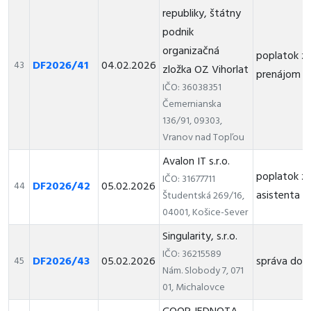
republiky, štátny
podnik
organizačná
poplatok z
DF2026/41
04.02.2026
43
zložka OZ Vihorlat
prenájom l
IČO: 36038351
Čemernianska
136/91, 09303,
Vranov nad Topľou
Avalon IT s.r.o.
poplatok za
IČO: 31677711
DF2026/42
05.02.2026
44
asistenta
Študentská 269/16,
04001, Košice-Sever
Singularity, s.r.o.
IČO: 36215589
DF2026/43
05.02.2026
správa do
45
Nám. Slobody 7, 071
01, Michalovce