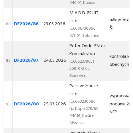
040 01, Košice
M.A.D.D. FRUIT,
nákup potr
s.r.o.
DF2026/86
23.03.2026
88
ŠJ
IČO: 36730866
073 01, Sobrance
Peter Ondo-Eštok,
Kominárstvo
kontrola k
DF2026/87
24.03.2026
89
IČO: 52379051
obecných 
209, 072 05,
Bracovce
Passive House
s.r.o.
vypracovan
IČO: 53230060
DF2026/88
25.03.2026
podanie žia
90
Na Kope 278/69,
NFP
04016, Košice-
Myslava