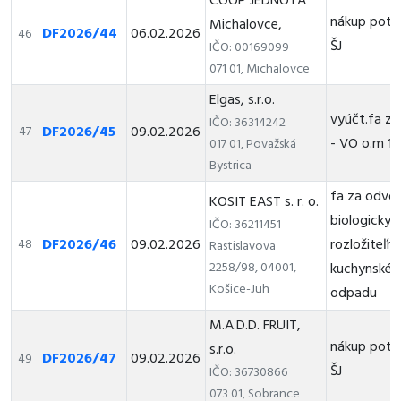
COOP JEDNOTA
nákup potr
Michalovce,
DF2026/44
06.02.2026
46
ŠJ
IČO: 00169099
071 01, Michalovce
Elgas, s.r.o.
vyúčt.fa za 
IČO: 36314242
DF2026/45
09.02.2026
47
- VO o.m 1
017 01, Považská
Bystrica
fa za odvo
KOSIT EAST s. r. o.
biologicky
IČO: 36211451
DF2026/46
09.02.2026
rozložiteľn
48
Rastislavova
2258/98, 04001,
kuchynskéh
Košice-Juh
odpadu
M.A.D.D. FRUIT,
nákup potr
s.r.o.
DF2026/47
09.02.2026
49
ŠJ
IČO: 36730866
073 01, Sobrance