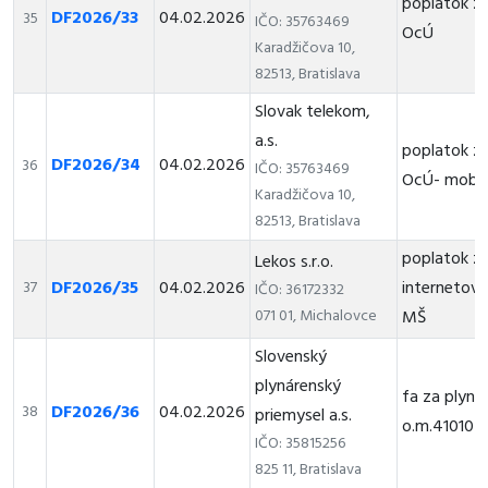
poplatok za
DF2026/33
04.02.2026
35
IČO: 35763469
OcÚ
Karadžičova 10,
82513, Bratislava
Slovak telekom,
a.s.
poplatok za
DF2026/34
04.02.2026
36
IČO: 35763469
OcÚ- mobil
Karadžičova 10,
82513, Bratislava
poplatok z
Lekos s.r.o.
DF2026/35
04.02.2026
internetové
37
IČO: 36172332
071 01, Michalovce
MŠ
Slovenský
plynárenský
fa za plyn
DF2026/36
04.02.2026
38
priemysel a.s.
o.m.41010
IČO: 35815256
825 11, Bratislava