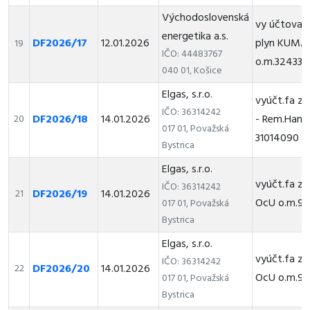
Východoslovenská
vy účtovaci
energetika a.s.
DF2026/17
12.01.2026
plyn KUMA
19
IČO: 44483767
o.m.324337
040 01, Košice
Elgas, s.r.o.
vyúčt.fa za 
IČO: 36314242
DF2026/18
14.01.2026
- Rem.Ham.
20
017 01, Považská
31014090
Bystrica
Elgas, s.r.o.
vyúčt.fa za
IČO: 36314242
DF2026/19
14.01.2026
21
OcU o.m.90
017 01, Považská
Bystrica
Elgas, s.r.o.
vyúčt.fa za
IČO: 36314242
DF2026/20
14.01.2026
22
OcU o.m.90
017 01, Považská
Bystrica