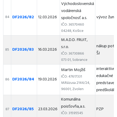
Východoslovenská
vodárenská
DF2026/82
12.03.2026
vývoz žum
84
spoločnosť a.s.
IČO: 36570460
04248, Košice
M.A.D.D. FRUIT,
nákup potr
s.r.o.
DF2026/83
16.03.2026
85
ŠJ
IČO: 36730866
073 01, Sobrance
interaktívn
Martin Mojžiš
edukačné
IČO: 47617331
DF2026/84
19.03.2026
86
predstaveni
M.Rázusa 2144/24,
96001, Zvolen
predškolák
Komunálna
poisťovňa,a.s.
DF2026/85
23.03.2026
PZP
87
IČO: 31595545