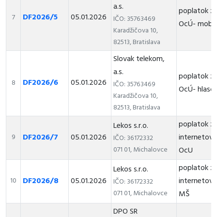
a.s.
poplatok za
DF2026/5
05.01.2026
7
IČO: 35763469
OcÚ- mobil
Karadžičova 10,
82513, Bratislava
Slovak telekom,
a.s.
poplatok za
DF2026/6
05.01.2026
8
IČO: 35763469
OcÚ- hlasov
Karadžičova 10,
82513, Bratislava
poplatok z
Lekos s.r.o.
DF2026/7
05.01.2026
internetové
9
IČO: 36172332
071 01, Michalovce
OcU
poplatok z
Lekos s.r.o.
DF2026/8
05.01.2026
internetové
10
IČO: 36172332
071 01, Michalovce
MŠ
DPO SR