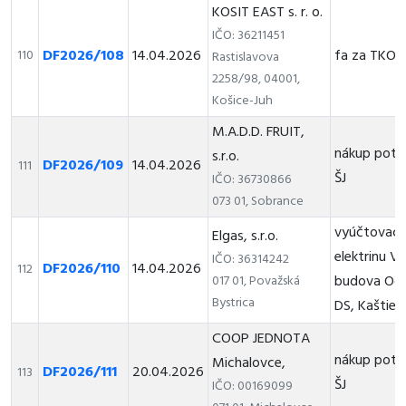
KOSIT EAST s. r. o.
IČO: 36211451
DF2026/108
14.04.2026
fa za TKO
110
Rastislavova
2258/98, 04001,
Košice-Juh
M.A.D.D. FRUIT,
nákup potr
s.r.o.
DF2026/109
14.04.2026
111
ŠJ
IČO: 36730866
073 01, Sobrance
vyúčtovacia
Elgas, s.r.o.
elektrinu V
IČO: 36314242
DF2026/110
14.04.2026
112
budova OcU
017 01, Považská
Bystrica
DS, Kaštieli
COOP JEDNOTA
nákup potr
Michalovce,
DF2026/111
20.04.2026
113
ŠJ
IČO: 00169099