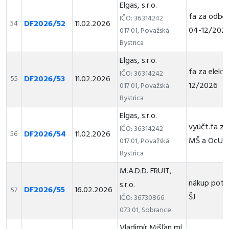
Elgas, s.r.o.
fa za odber
IČO: 36314242
DF2026/52
11.02.2026
54
04-12/202
017 01, Považská
Bystrica
Elgas, s.r.o.
fa za elektr
IČO: 36314242
DF2026/53
11.02.2026
55
12/2026
017 01, Považská
Bystrica
Elgas, s.r.o.
vyúčt.fa za
IČO: 36314242
DF2026/54
11.02.2026
56
MŠ a OcU
017 01, Považská
Bystrica
M.A.D.D. FRUIT,
nákup potr
s.r.o.
DF2026/55
16.02.2026
57
ŠJ
IČO: 36730866
073 01, Sobrance
Vladimír Mišľan ml.