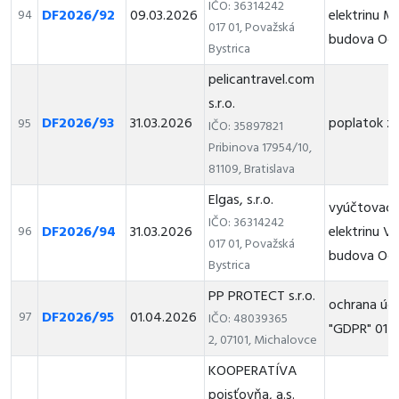
IČO: 36314242
DF2026/92
09.03.2026
elektrinu M
94
017 01, Považská
budova Oc
Bystrica
pelicantravel.com
s.r.o.
DF2026/93
31.03.2026
poplatok za
95
IČO: 35897821
Pribinova 17954/10,
81109, Bratislava
Elgas, s.r.o.
vyúčtovacia
IČO: 36314242
DF2026/94
31.03.2026
elektrinu V
96
017 01, Považská
budova Oc
Bystrica
PP PROTECT s.r.o.
ochrana úd
DF2026/95
01.04.2026
97
IČO: 48039365
"GDPR" 01-
2, 07101, Michalovce
KOOPERATÍVA
poisťovňa, a.s.