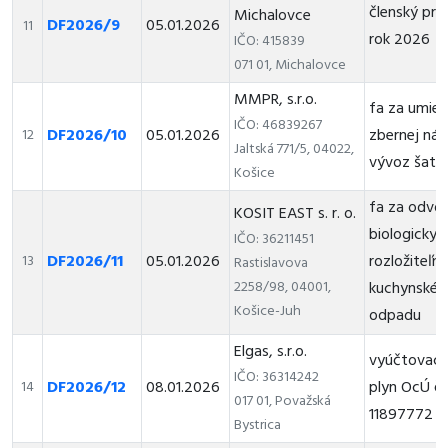
členský prí
Michalovce
DF2026/9
05.01.2026
11
rok 2026
IČO: 415839
071 01, Michalovce
MMPR, s.r.o.
fa za umies
IČO: 46839267
DF2026/10
05.01.2026
zbernej ná
12
Jaltská 771/5, 04022,
vývoz šats
Košice
fa za odvo
KOSIT EAST s. r. o.
biologicky
IČO: 36211451
DF2026/11
05.01.2026
rozložiteľn
13
Rastislavova
2258/98, 04001,
kuchynskéh
Košice-Juh
odpadu
Elgas, s.r.o.
vyúčtovacia
IČO: 36314242
DF2026/12
08.01.2026
plyn OcÚ č.e
14
017 01, Považská
11897772
Bystrica