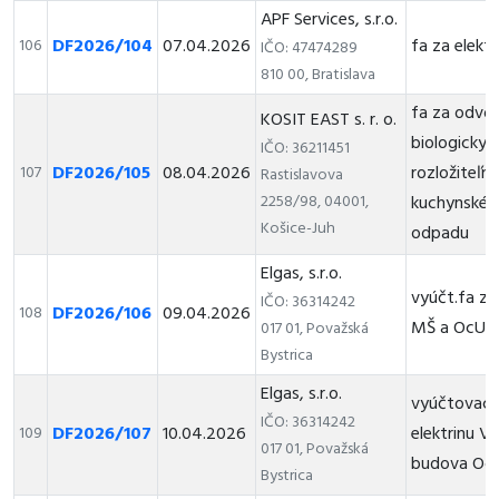
APF Services, s.r.o.
DF2026/104
07.04.2026
fa za elektr
106
IČO: 47474289
810 00, Bratislava
fa za odvo
KOSIT EAST s. r. o.
biologicky
IČO: 36211451
DF2026/105
08.04.2026
rozložiteľn
107
Rastislavova
2258/98, 04001,
kuchynskéh
Košice-Juh
odpadu
Elgas, s.r.o.
vyúčt.fa za
IČO: 36314242
DF2026/106
09.04.2026
108
MŠ a OcU
017 01, Považská
Bystrica
Elgas, s.r.o.
vyúčtovacia
IČO: 36314242
DF2026/107
10.04.2026
elektrinu V
109
017 01, Považská
budova Oc
Bystrica