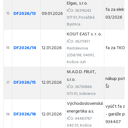
Elgas, s.r.o.
fa za elektr
IČO: 36314242
DF2026/13
09.01.2026
15
03/2026
017 01, Považská
Bystrica
KOSIT EAST s. r. o.
IČO: 36211451
DF2026/14
12.01.2026
fa za TKO
16
Rastislavova
2258/98, 04001,
Košice-Juh
M.A.D.D. FRUIT,
nákup potr
s.r.o.
DF2026/15
12.01.2026
17
ŠJ
IČO: 36730866
073 01, Sobrance
Východoslovenská
vyúčt.fa za 
energetika a.s.
DF2026/16
12.01.2026
- garáže pri
18
IČO: 44483767
934407
040 01, Košice