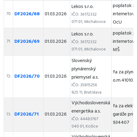
poplatok z
Lekos s.r.o.
DF2026/68
01.03.2026
internetové
70
IČO: 36172332
071 01, Michalovce
OcU
poplatok z
Lekos s.r.o.
DF2026/69
01.03.2026
internetové
71
IČO: 36172332
071 01, Michalovce
MŠ
Slovenský
plynárenský
fa za plyn
DF2026/70
01.03.2026
72
priemysel a.s.
o.m.41010
IČO: 35815256
825 11, Bratislava
Východoslovenská
fa za elektr
energetika a.s.
DF2026/71
01.03.2026
garáže pri p
73
IČO: 44483767
934407
040 01, Košice