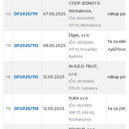
COOP JEDNOTA
Michalovce,
DF2025/111
07.05.2025
nákup pot
113
IČO: 00169099
071 01, Michalovce
Elgas, s.r.o.
fa za elekt
IČO: 36314242
DF2025/112
09.05.2025
114
vyúčtovaci
017 01, Považská
Bystrica
M.A.D.D. FRUIT,
s.r.o.
DF2025/113
12.05.2025
nákup pot
115
IČO: 36730866
073 01, Sobrance
FURA s.r.o.
IČO: 36211451
DF2025/114
12.05.2025
fa za jVKK
116
SNP 77, 044 42,
Rozhanovce