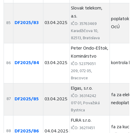
Slovak telekom,
a.s.
poplatok z
DF2025/83
03.04.2025
85
IČO: 35763469
OcÚ
Karadžičova 10,
82513, Bratislava
Peter Ondo-Eštok,
Kominárstvo
DF2025/84
03.04.2025
kontrola k
86
IČO: 52379051
209, 072 05,
Bracovce
Elgas, s.r.o.
fa za elek
IČO: 36314242
DF2025/85
03.04.2025
87
nedoplato
017 01, Považská
Bystrica
FURA s.r.o.
fa za kuch
IČO: 36211451
DF2025/86
04.04.2025
88