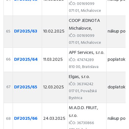
IČO: 00169099
071 01, Michalovce
COOP JEDNOTA
Michalovce,
DF2025/63
10.02.2025
nákup pot
65
IČO: 00169099
071 01, Michalovce
APF Services, s.r.o.
DF2025/64
11.03.2025
poplatok z
66
IČO: 47474289
810 00, Bratislava
Elgas, s.r.o.
IČO: 36314242
DF2025/65
12.03.2025
doplatok z
67
017 01, Považská
Bystrica
M.A.D.D. FRUIT,
s.r.o.
DF2025/66
24.03.2025
nákup pot
68
IČO: 36730866