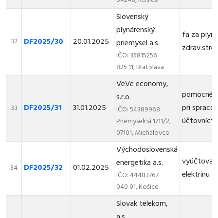
04248, Košice
Slovenský
plynárenský
fa za plyn
DF2025/30
20.01.2025
32
priemysel a.s.
zdrav.stred
IČO: 35815256
825 11, Bratislava
VeVe economy,
pomocné a
s.r.o.
DF2025/31
31.01.2025
pri spracov
33
IČO: 54389968
účtovníct
Priemyselná 1711/2,
07101, Michalovce
Východoslovenská
vyúčtovaci
energetika a.s.
DF2025/32
01.02.2025
34
elektrinu 
IČO: 44483767
040 01, Košice
Slovak telekom,
a.s.