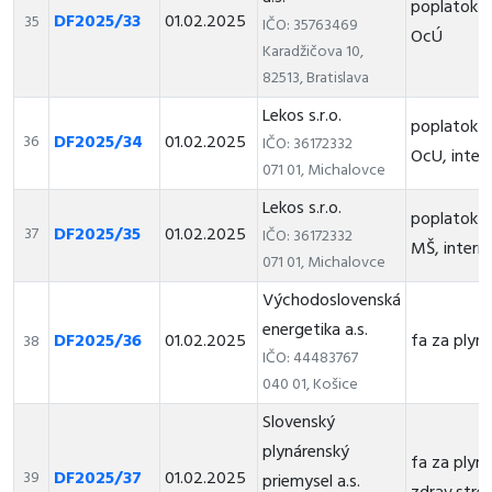
poplatok z
DF2025/33
01.02.2025
35
IČO: 35763469
OcÚ
Karadžičova 10,
82513, Bratislava
Lekos s.r.o.
poplatok z
DF2025/34
01.02.2025
36
IČO: 36172332
OcU, inter
071 01, Michalovce
Lekos s.r.o.
poplatok z
DF2025/35
01.02.2025
37
IČO: 36172332
MŠ, intern
071 01, Michalovce
Východoslovenská
energetika a.s.
DF2025/36
01.02.2025
fa za ply
38
IČO: 44483767
040 01, Košice
Slovenský
plynárenský
fa za plyn
DF2025/37
01.02.2025
39
priemysel a.s.