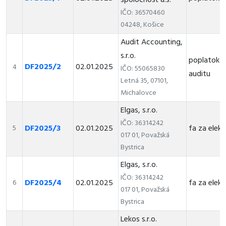
spoločnosť a.s.
IČO: 36570460
04248, Košice
Audit Accounting,
s.r.o.
poplatok z
DF2025/2
02.01.2025
4
IČO: 55065830
auditu
Letná 35, 07101,
Michalovce
Elgas, s.r.o.
IČO: 36314242
DF2025/3
02.01.2025
fa za elek
5
017 01, Považská
Bystrica
Elgas, s.r.o.
IČO: 36314242
DF2025/4
02.01.2025
fa za elektr
6
017 01, Považská
Bystrica
Lekos s.r.o.