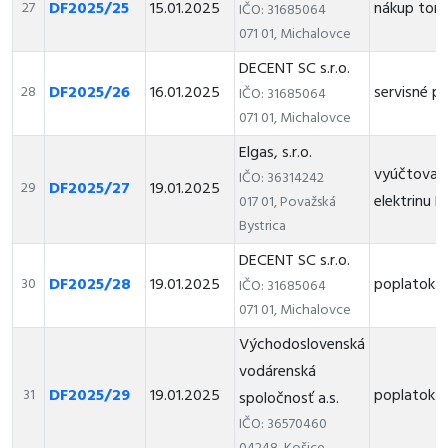
DF2025/25
15.01.2025
nákup ton
27
IČO: 31685064
071 01, Michalovce
DECENT SC s.r.o.
DF2025/26
16.01.2025
servisné p
28
IČO: 31685064
071 01, Michalovce
Elgas, s.r.o.
vyúčtovaci
IČO: 36314242
DF2025/27
19.01.2025
29
elektrinu
017 01, Považská
Bystrica
DECENT SC s.r.o.
DF2025/28
19.01.2025
poplatok z
30
IČO: 31685064
071 01, Michalovce
Východoslovenská
vodárenská
DF2025/29
19.01.2025
poplatok 
31
spoločnosť a.s.
IČO: 36570460