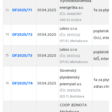
Východoslovenská
energetika a.s.
DF2025/71
01.04.2025
fa za ply
73
IČO: 44483767
040 01, Košice
Lekos s.r.o.
poplatok z
DF2025/72
01.04.2025
74
IČO: 36172332
OcU, inter
071 01, Michalovce
Lekos s.r.o.
poplatok z
DF2025/73
01.04.2025
75
IČO: 36172332
MŠ, intern
071 01, Michalovce
Slovenský
plynárenský
fa za plyn
DF2025/74
01.04.2025
76
priemysel a.s.
zdrav.stred
IČO: 35815256
825 11, Bratislava
COOP JEDNOTA