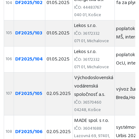
DF2025/102
01.05.2025
fa za ply
104
IČO: 44483767
040 01, Košice
Lekos s.r.o.
poplatok z
DF2025/103
01.05.2025
105
IČO: 36172332
MŠ, intern
071 01, Michalovce
Lekos s.r.o.
poplatok z
DF2025/104
01.05.2025
106
IČO: 36172332
OcU, inter
071 01, Michalovce
Východoslovenská
vodárenská
vývoz žum
DF2025/105
02.05.2025
107
spoločnosť a.s.
Breda,Hol
IČO: 36570460
04248, Košice
MADE spol. s r.o.
systémová
IČO: 36041688
DF2025/106
02.05.2025
108
Urbis 202
Lazovná 69, 97401,