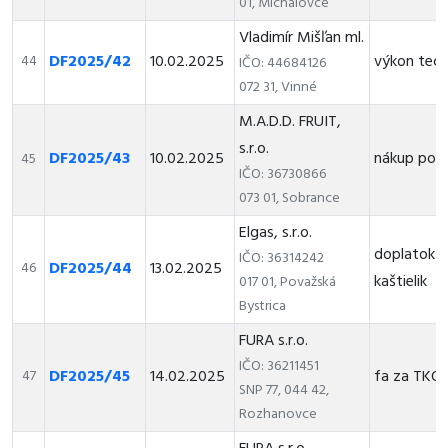
01, Michalovce
Vladimír Mišľan ml.
DF2025/42
10.02.2025
výkon tech
44
IČO: 44684126
072 31, Vinné
M.A.D.D. FRUIT,
s.r.o.
DF2025/43
10.02.2025
nákup pot
45
IČO: 36730866
073 01, Sobrance
Elgas, s.r.o.
doplatok z
IČO: 36314242
DF2025/44
13.02.2025
46
kaštielik
017 01, Považská
Bystrica
FURA s.r.o.
IČO: 36211451
DF2025/45
14.02.2025
fa za TKO
47
SNP 77, 044 42,
Rozhanovce