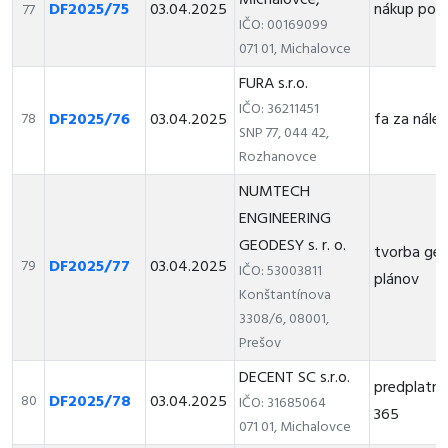
Michalovce,
DF2025/75
03.04.2025
nákup pot
77
IČO: 00169099
071 01, Michalovce
FURA s.r.o.
IČO: 36211451
DF2025/76
03.04.2025
fa za nále
78
SNP 77, 044 42,
Rozhanovce
NUMTECH
ENGINEERING
GEODESY s. r. o.
tvorba ge
DF2025/77
03.04.2025
79
IČO: 53003811
plánov
Konštantínova
3308/6, 08001,
Prešov
DECENT SC s.r.o.
predplatné
DF2025/78
03.04.2025
80
IČO: 31685064
365
071 01, Michalovce