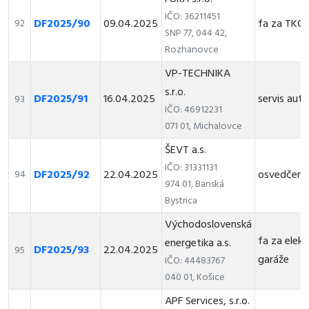
IČO: 36211451
DF2025/90
09.04.2025
fa za TKO
92
SNP 77, 044 42,
Rozhanovce
VP-TECHNIKA
s.r.o.
DF2025/91
16.04.2025
servis auta
93
IČO: 46912231
071 01, Michalovce
ŠEVT a.s.
IČO: 31331131
DF2025/92
22.04.2025
osvedčeni
94
974 01, Banská
Bystrica
Východoslovenská
fa za elek
energetika a.s.
DF2025/93
22.04.2025
95
garáže
IČO: 44483767
040 01, Košice
APF Services, s.r.o.