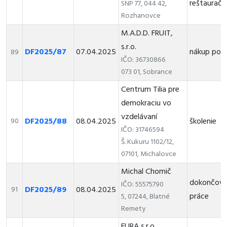
reštaurač
SNP 77, 044 42,
Rozhanovce
M.A.D.D. FRUIT,
s.r.o.
DF2025/87
07.04.2025
nákup pot
89
IČO: 36730866
073 01, Sobrance
Centrum Tilia pre
demokraciu vo
vzdelávaní
DF2025/88
08.04.2025
školenie
90
IČO: 31746594
Š. Kukuru 1102/12,
07101, Michalovce
Michal Chomič
dokončova
IČO: 55575790
DF2025/89
08.04.2025
91
práce
5, 07244, Blatné
Remety
FURA s.r.o.