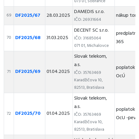
073 01, Sobrance
DAMEDIS s.r.o.
DF2025/67
28.03.2025
nákup ton
69
IČO: 26931664
DECENT SC s.r.o.
predplatné
DF2025/68
31.03.2025
70
IČO: 31685064
365
071 01, Michalovce
Slovak telekom,
a.s.
poplatok z
DF2025/69
01.04.2025
71
IČO: 35763469
OcÚ
Karadžičova 10,
82513, Bratislava
Slovak telekom,
a.s.
poplatok z
DF2025/70
01.04.2025
72
IČO: 35763469
OcU -pevná
Karadžičova 10,
82513, Bratislava