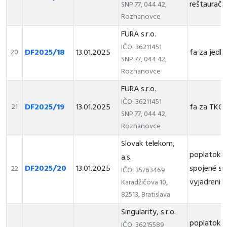
reštaurač
SNP 77, 044 42,
Rozhanovce
FURA s.r.o.
IČO: 36211451
DF2025/18
13.01.2025
fa za jedlé
20
SNP 77, 044 42,
Rozhanovce
FURA s.r.o.
IČO: 36211451
DF2025/19
13.01.2025
fa za TKO
21
SNP 77, 044 42,
Rozhanovce
Slovak telekom,
poplatok za
a.s.
DF2025/20
13.01.2025
spojené s 
22
IČO: 35763469
vyjadrenia
Karadžičova 10,
82513, Bratislava
Singularity, s.r.o.
poplatok z
IČO: 36215589