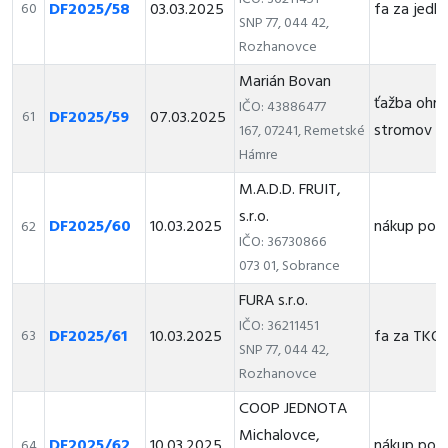
DF2025/58
03.03.2025
fa za jedlé
60
SNP 77, 044 42,
Rozhanovce
Marián Bovan
ťažba ohro
IČO: 43886477
DF2025/59
07.03.2025
61
stromov B
167, 07241, Remetské
Hámre
M.A.D.D. FRUIT,
s.r.o.
DF2025/60
10.03.2025
nákup pot
62
IČO: 36730866
073 01, Sobrance
FURA s.r.o.
IČO: 36211451
DF2025/61
10.03.2025
fa za TKO
63
SNP 77, 044 42,
Rozhanovce
COOP JEDNOTA
Michalovce,
DF2025/62
10.03.2025
nákup pot
64