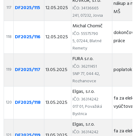
ROVKUR, s.r.o.
nákup a mo
DF2025/115
12.05.2025
117
IČO: 34136665
MŠ
241, 07232, Jovsa
Michal Chomič
dokončova
IČO: 55575790
DF2025/116
12.05.2025
118
práce
5, 07244, Blatné
Remety
FURA s.r.o.
IČO: 36211451
DF2025/117
13.05.2025
poplatok 
119
SNP 77, 044 42,
Rozhanovce
Elgas, s.r.o.
fa za elekt
IČO: 36314242
DF2025/118
13.05.2025
120
vyúčtovaci
017 01, Považská
Bystrica
Elgas, s.r.o.
fa za elekt
IČO: 36314242
DF2025/119
13.05.2025
121