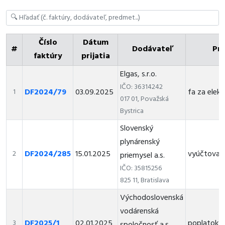
Číslo
Dátum
#
Dodávateľ
Pr
faktúry
prijatia
Elgas, s.r.o.
IČO: 36314242
DF2024/79
03.09.2025
fa za elekt
1
017 01, Považská
Bystrica
Slovenský
plynárenský
DF2024/285
15.01.2025
vyúčtovaci
2
priemysel a.s.
IČO: 35815256
825 11, Bratislava
Východoslovenská
vodárenská
DF2025/1
02.01.2025
poplatok 
3