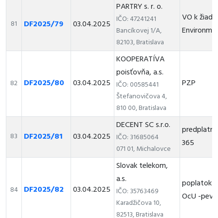
PARTRY s. r. o.
VO k žiado
IČO: 47241241
DF2025/79
03.04.2025
81
Environme
Bancíkovej 1/A,
82103, Bratislava
KOOPERATÍVA
poisťovňa, a.s.
DF2025/80
03.04.2025
PZP
82
IČO: 00585441
Štefanovičova 4,
810 00, Bratislava
DECENT SC s.r.o.
predplatné
DF2025/81
03.04.2025
83
IČO: 31685064
365
071 01, Michalovce
Slovak telekom,
a.s.
poplatok z
DF2025/82
03.04.2025
84
IČO: 35763469
OcU -pevná
Karadžičova 10,
82513, Bratislava