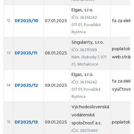
Elgas, s.r.o.
IČO: 36314242
DF2025/10
07.01.2025
fa za elekt
12
017 01, Považská
Bystrica
Singularity, s.r.o.
poplatok z
IČO: 36215589
DF2025/11
08.01.2025
13
web.strán
Nám. Slobody 7, 071
01, Michalovce
Elgas, s.r.o.
fa za elekt
IČO: 36314242
DF2025/12
09.01.2025
14
vyúčtovaci
017 01, Považská
Bystrica
Východoslovenská
vodárenská
DF2025/13
09.01.2025
poplatok 
15
spoločnosť a.s.
IČO: 36570460