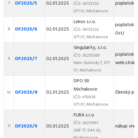
DF2025/5
02.01.2025
poplatok z
7
IČO: 36172332
071 01, Michalovce
Lekos s.r.o.
poplatok z
DF2025/6
02.01.2025
8
IČO: 36172332
OcU
071 01, Michalovce
Singularity, s.r.o.
poplatok z
IČO: 36215589
DF2025/7
02.01.2025
9
web.strán
Nám. Slobody 7, 071
01, Michalovce
DPO SR
Michalovce
DF2025/8
02.01.2025
členský pr
10
IČO: 415839
071 01, Michalovce
FURA s.r.o.
IČO: 36211451
DF2025/9
05.01.2025
nákup vrie
11
SNP 77, 044 42,
Rozhanovce