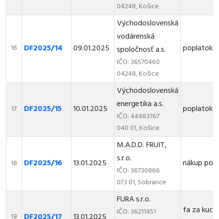
04248, Košice
Východoslovenská
vodárenská
DF2025/14
09.01.2025
poplatok 
16
spoločnosť a.s.
IČO: 36570460
04248, Košice
Východoslovenská
energetika a.s.
DF2025/15
10.01.2025
poplatok z
17
IČO: 44483767
040 01, Košice
M.A.D.D. FRUIT,
s.r.o.
DF2025/16
13.01.2025
nákup pot
18
IČO: 36730866
073 01, Sobrance
FURA s.r.o.
fa za kuch
IČO: 36211451
DF2025/17
13.01.2025
19