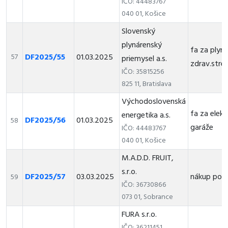
IČO: 44483767
040 01, Košice
Slovenský
plynárenský
fa za plyn
DF2025/55
01.03.2025
57
priemysel a.s.
zdrav.stred
IČO: 35815256
825 11, Bratislava
Východoslovenská
fa za elek
energetika a.s.
DF2025/56
01.03.2025
58
garáže
IČO: 44483767
040 01, Košice
M.A.D.D. FRUIT,
s.r.o.
DF2025/57
03.03.2025
nákup pot
59
IČO: 36730866
073 01, Sobrance
FURA s.r.o.
IČO: 36211451