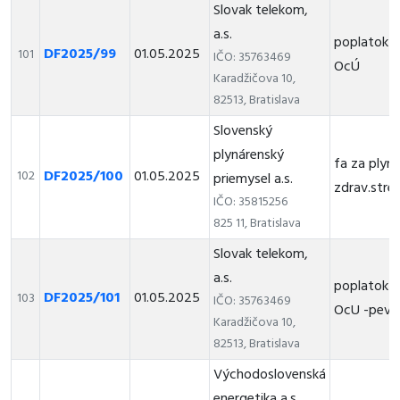
Slovak telekom,
a.s.
poplatok z
DF2025/99
01.05.2025
101
IČO: 35763469
OcÚ
Karadžičova 10,
82513, Bratislava
Slovenský
plynárenský
fa za plyn
DF2025/100
01.05.2025
102
priemysel a.s.
zdrav.stred
IČO: 35815256
825 11, Bratislava
Slovak telekom,
a.s.
poplatok z
DF2025/101
01.05.2025
103
IČO: 35763469
OcU -pevná
Karadžičova 10,
82513, Bratislava
Východoslovenská
energetika a.s.