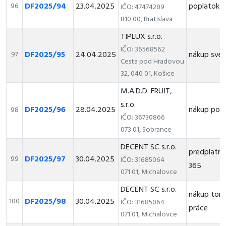
DF2025/94
23.04.2025
poplatok z
96
IČO: 47474289
810 00, Bratislava
TIPLUX s.r.o.
IČO: 36568562
DF2025/95
24.04.2025
nákup svet
97
Cesta pod Hradovou
32, 040 01, Košice
M.A.D.D. FRUIT,
s.r.o.
DF2025/96
28.04.2025
nákup pot
98
IČO: 36730866
073 01, Sobrance
DECENT SC s.r.o.
predplatné
DF2025/97
30.04.2025
99
IČO: 31685064
365
071 01, Michalovce
DECENT SC s.r.o.
nákup tone
DF2025/98
30.04.2025
100
IČO: 31685064
práce
071 01, Michalovce