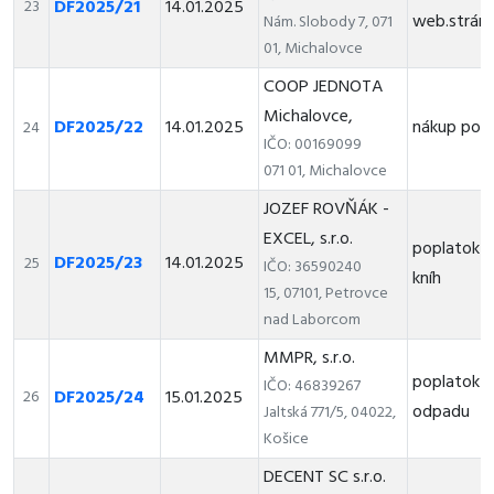
DF2025/21
14.01.2025
23
web.strán
Nám. Slobody 7, 071
01, Michalovce
COOP JEDNOTA
Michalovce,
DF2025/22
14.01.2025
nákup pot
24
IČO: 00169099
071 01, Michalovce
JOZEF ROVŇÁK -
EXCEL, s.r.o.
poplatok z
DF2025/23
14.01.2025
25
IČO: 36590240
kníh
15, 07101, Petrovce
nad Laborcom
MMPR, s.r.o.
poplatok 
IČO: 46839267
DF2025/24
15.01.2025
26
odpadu
Jaltská 771/5, 04022,
Košice
DECENT SC s.r.o.