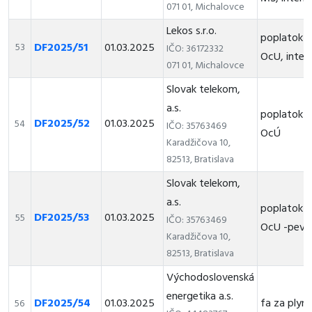
071 01, Michalovce
Lekos s.r.o.
poplatok z
DF2025/51
01.03.2025
53
IČO: 36172332
OcU, inter
071 01, Michalovce
Slovak telekom,
a.s.
poplatok z
DF2025/52
01.03.2025
54
IČO: 35763469
OcÚ
Karadžičova 10,
82513, Bratislava
Slovak telekom,
a.s.
poplatok z
DF2025/53
01.03.2025
55
IČO: 35763469
OcU -pevná
Karadžičova 10,
82513, Bratislava
Východoslovenská
energetika a.s.
DF2025/54
01.03.2025
fa za ply
56