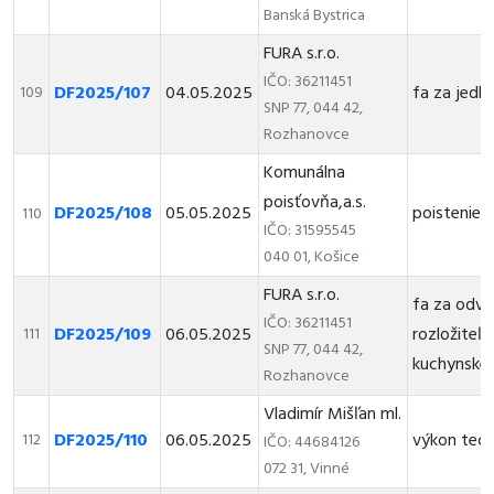
Banská Bystrica
FURA s.r.o.
IČO: 36211451
DF2025/107
04.05.2025
fa za jedlé
109
SNP 77, 044 42,
Rozhanovce
Komunálna
poisťovňa,a.s.
DF2025/108
05.05.2025
poistenie 
110
IČO: 31595545
040 01, Košice
FURA s.r.o.
fa za odvo
IČO: 36211451
DF2025/109
06.05.2025
rozložiteľ
111
SNP 77, 044 42,
kuchynské
Rozhanovce
Vladimír Mišľan ml.
DF2025/110
06.05.2025
výkon tec
112
IČO: 44684126
072 31, Vinné