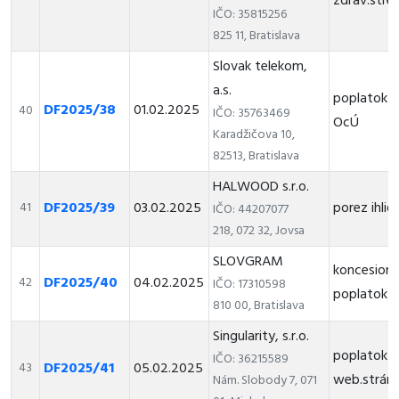
zdrav.stred
IČO: 35815256
825 11, Bratislava
Slovak telekom,
a.s.
poplatok z
DF2025/38
01.02.2025
40
IČO: 35763469
OcÚ
Karadžičova 10,
82513, Bratislava
HALWOOD s.r.o.
DF2025/39
03.02.2025
porez ihlič
41
IČO: 44207077
218, 072 32, Jovsa
SLOVGRAM
koncesioná
DF2025/40
04.02.2025
42
IČO: 17310598
poplatok
810 00, Bratislava
Singularity, s.r.o.
poplatok z
IČO: 36215589
DF2025/41
05.02.2025
43
web.strán
Nám. Slobody 7, 071