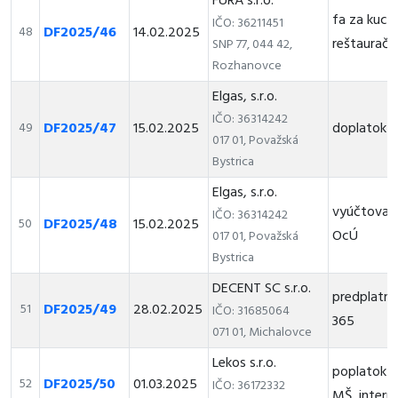
FURA s.r.o.
fa za kuch
IČO: 36211451
DF2025/46
14.02.2025
48
reštaurač
SNP 77, 044 42,
Rozhanovce
Elgas, s.r.o.
IČO: 36314242
DF2025/47
15.02.2025
doplatok z
49
017 01, Považská
Bystrica
Elgas, s.r.o.
vyúčtovaci
IČO: 36314242
DF2025/48
15.02.2025
50
OcÚ
017 01, Považská
Bystrica
DECENT SC s.r.o.
predplatné
DF2025/49
28.02.2025
51
IČO: 31685064
365
071 01, Michalovce
Lekos s.r.o.
poplatok z
DF2025/50
01.03.2025
52
IČO: 36172332
MŠ, intern