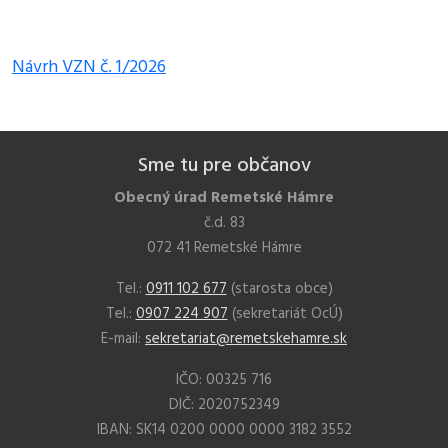
Návrh VZN č. 1/2026
Sme tu pre občanov
Obecný úrad Remetské Hámre
č.d. 83
072 41 Remetské Hámre
Tel.:
0911 102 677
(starosta obce)
Tel.:
0907 224 907
(sekretariát OcÚ)
E-mail:
sekretariat@remetskehamre.sk
IČO: 00325 716
DIČ: 2020752349
IBAN: SK14 0200 0000 0000 3182 3552